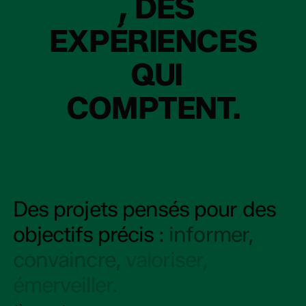
,
DES
EXPÉRIENCES
QUI
COMPTENT.
Des
projets
pensés
pour
des
objectifs
précis
:
informer,
convaincre,
valoriser,
émerveiller.