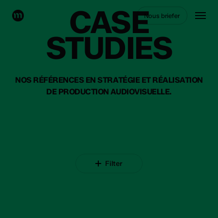
Skip
CASE
Menu
Nous briefer
to
main
STUDIES
content
NOS RÉFÉRENCES EN STRATÉGIE ET RÉALISATION
DE PRODUCTION AUDIOVISUELLE.
Filter
COEUR