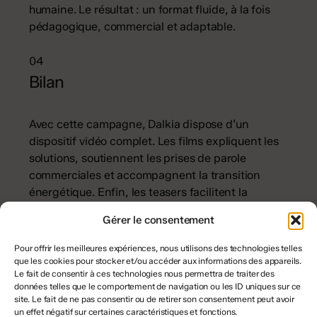
humaine. Le résultat : un format fluide, à la fois
pédagogique, commercial et adaptable.
04
Bilan
Avec cette campagne, Dalkia dispose d’un
dispositif vidéo complet. Les films expliquent les
solutions, soutiennent les prises de parole
commerciales et accompagnent la transition
énergétique. Enfin, les teasers facilitent la
diffusion sur les réseaux sociaux et prolongent
Gérer le consentement
l’impact de la campagne.
Pour offrir les meilleures expériences, nous utilisons des technologies telles
Découvrir l’ensemble des vidéos produits
que les cookies pour stocker et/ou accéder aux informations des appareils.
Le fait de consentir à ces technologies nous permettra de traiter des
données telles que le comportement de navigation ou les ID uniques sur ce
site. Le fait de ne pas consentir ou de retirer son consentement peut avoir
un effet négatif sur certaines caractéristiques et fonctions.