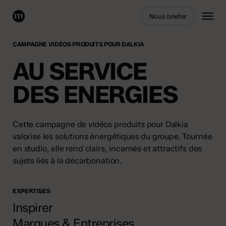
Skip
Menu
Nous briefer
to
main
content
CAMPAGNE VIDÉOS PRODUITS POUR DALKIA
AU SERVICE
DES ENERGIES
Cette campagne de vidéos produits pour Dalkia
valorise les solutions énergétiques du groupe. Tournée
en studio, elle rend clairs, incarnés et attractifs des
sujets liés à la décarbonation.
EXPERTISES
Inspirer
Marques & Entreprises