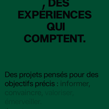
,
DES
EXPÉRIENCES
QUI
COMPTENT.
Des
projets
pensés
pour
des
objectifs
précis
:
informer,
convaincre,
valoriser,
émerveiller.