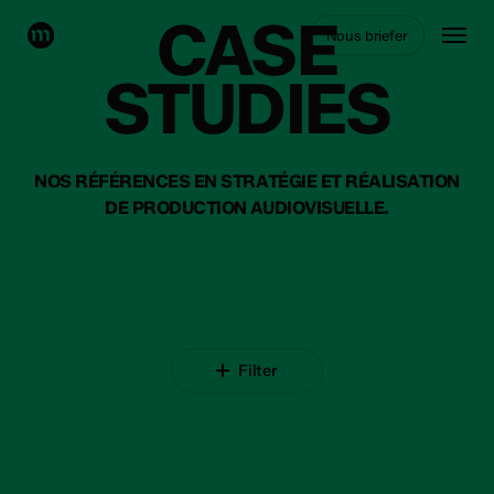
Skip
CASE
Menu
Nous briefer
to
main
STUDIES
content
NOS RÉFÉRENCES EN STRATÉGIE ET RÉALISATION
DE PRODUCTION AUDIOVISUELLE.
Filter
COEUR